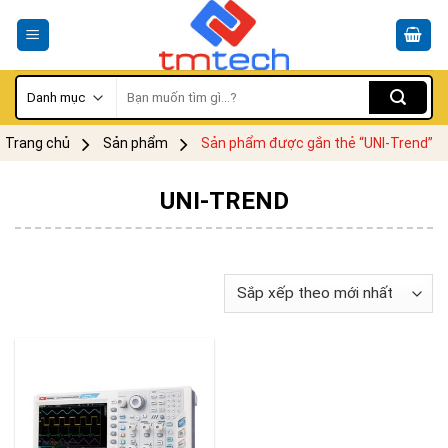
Skip
to
content
Tìm
kiếm:
Trang chủ
Sản phẩm
Sản phẩm được gắn thẻ “UNI-Trend”
UNI-TREND