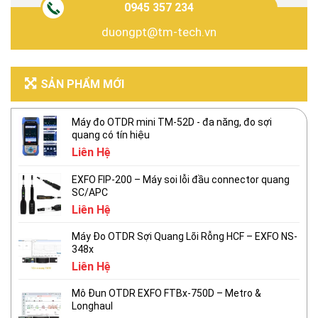
0945 357 234
duongpt@tm-tech.vn
SẢN PHẨM MỚI
Máy đo OTDR mini TM-52D - đa năng, đo sợi
quang có tín hiệu
Liên Hệ
EXFO FIP-200 – Máy soi lỗi đầu connector quang
SC/APC
Liên Hệ
Máy Đo OTDR Sợi Quang Lõi Rỗng HCF – EXFO NS-
348x
Liên Hệ
Mô Đun OTDR EXFO FTBx-750D – Metro &
Longhaul