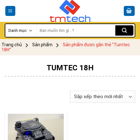
Skip
to
content
Tìm
kiếm:
Trang chủ
Sản phẩm
Sản phẩm được gắn thẻ “Tumtec
18H”
TUMTEC 18H