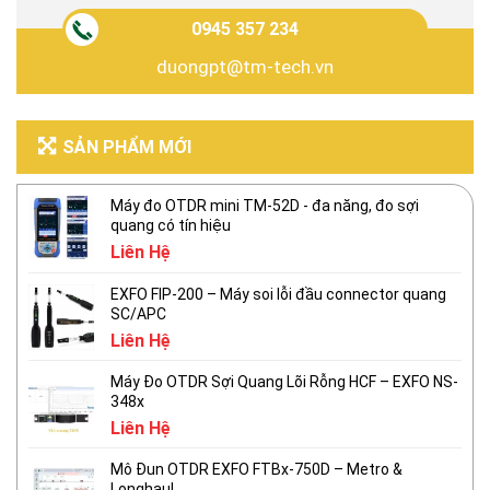
0945 357 234
duongpt@tm-tech.vn
SẢN PHẨM MỚI
Máy đo OTDR mini TM-52D - đa năng, đo sợi
quang có tín hiệu
Liên Hệ
EXFO FIP-200 – Máy soi lỗi đầu connector quang
SC/APC
Liên Hệ
Máy Đo OTDR Sợi Quang Lõi Rỗng HCF – EXFO NS-
348x
Liên Hệ
Mô Đun OTDR EXFO FTBx-750D – Metro &
Longhaul