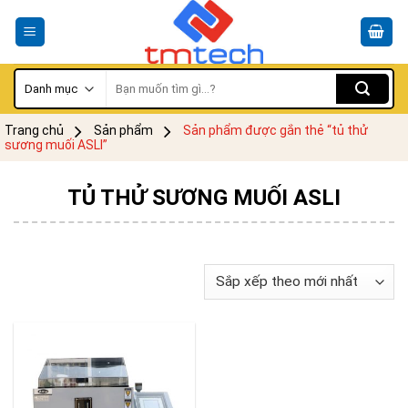
Skip
to
content
Tìm
kiếm:
Trang chủ
Sản phẩm
Sản phẩm được gắn thẻ “tủ thử
sương muối ASLI”
TỦ THỬ SƯƠNG MUỐI ASLI