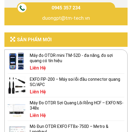
0945 357 234
duongpt@tm-tech.vn
SẢN PHẨM MỚI
Máy đo OTDR mini TM-52D - đa năng, đo sợi
quang có tín hiệu
Liên Hệ
EXFO FIP-200 – Máy soi lỗi đầu connector quang
SC/APC
Liên Hệ
Máy Đo OTDR Sợi Quang Lõi Rỗng HCF – EXFO NS-
348x
Liên Hệ
Mô Đun OTDR EXFO FTBx-750D – Metro &
Longhaul