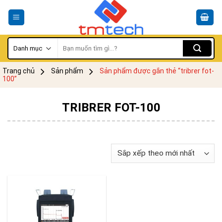
Skip
to
content
Tìm
kiếm:
Trang chủ
Sản phẩm
Sản phẩm được gắn thẻ “tribrer fot-
100”
TRIBRER FOT-100