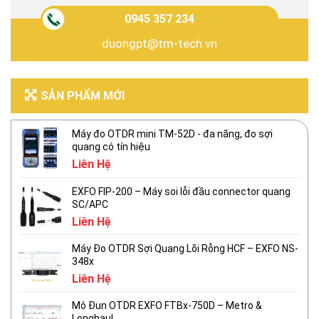
0945 357 234
duongpt@tm-tech.vn
SẢN PHẨM MỚI
Máy đo OTDR mini TM-52D - đa năng, đo sợi
quang có tín hiệu
Liên Hệ
EXFO FIP-200 – Máy soi lỗi đầu connector quang
SC/APC
Liên Hệ
Máy Đo OTDR Sợi Quang Lõi Rỗng HCF – EXFO NS-
348x
Liên Hệ
Mô Đun OTDR EXFO FTBx-750D – Metro &
Longhaul