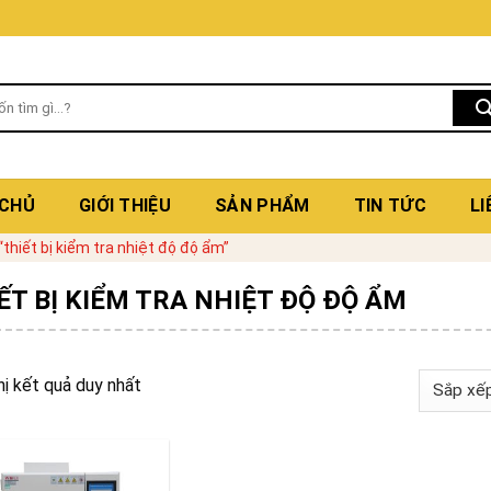
 CHỦ
GIỚI THIỆU
SẢN PHẨM
TIN TỨC
LI
hiết bị kiểm tra nhiệt độ độ ẩm”
ẾT BỊ KIỂM TRA NHIỆT ĐỘ ĐỘ ẨM
hị kết quả duy nhất