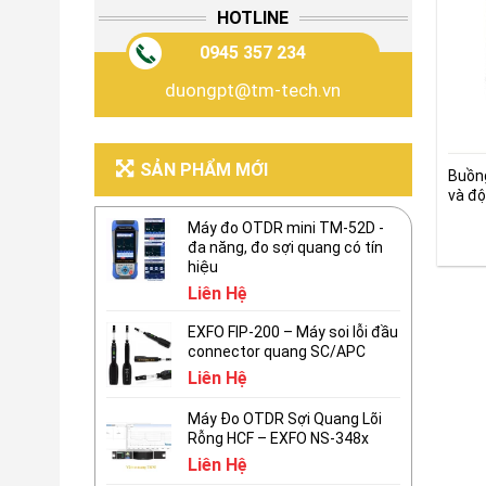
HOTLINE
0945 357 234
duongpt@tm-tech.vn
SẢN PHẨM MỚI
Buồng
và độ
Máy đo OTDR mini TM-52D -
đa năng, đo sợi quang có tín
hiệu
Liên Hệ
EXFO FIP-200 – Máy soi lỗi đầu
connector quang SC/APC
Liên Hệ
Máy Đo OTDR Sợi Quang Lõi
Rỗng HCF – EXFO NS-348x
Liên Hệ