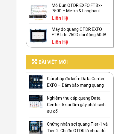
Mô Đun OTDR EXFO FTBx-
750D – Metro & Longhaul
Liên Hệ
Máy đo quang OTDR EXFO
FTB Lite 750D dải động 50dB
Liên Hệ
BÀI VIẾT MỚI
Giải pháp đo kiểm Data Center
EXFO – Đảm bảo mạng quang
Nghiệm thu cáp quang Data
Center: 5 sai lầm gây phát sinh
sự cố
Chứng nhận sợi quang Tier-1 và
Tier-2: Chỉ đo OTDR là chưa đủ