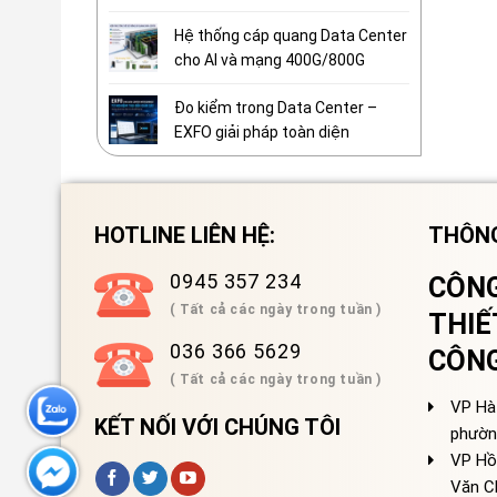
Hệ thống cáp quang Data Center
cho AI và mạng 400G/800G
Đo kiểm trong Data Center –
EXFO giải pháp toàn diện
HOTLINE LIÊN HỆ:
THÔNG
0945 357 234
CÔNG
( Tất cả các ngày trong tuần )
THIẾ
036 366 5629
CÔN
( Tất cả các ngày trong tuần )
VP Hà 
KẾT NỐI VỚI CHÚNG TÔI
phườn
VP Hồ
Văn C