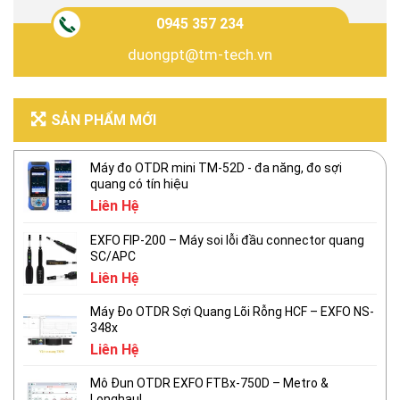
0945 357 234
duongpt@tm-tech.vn
SẢN PHẨM MỚI
Máy đo OTDR mini TM-52D - đa năng, đo sợi
quang có tín hiệu
Liên Hệ
EXFO FIP-200 – Máy soi lỗi đầu connector quang
SC/APC
Liên Hệ
Máy Đo OTDR Sợi Quang Lõi Rỗng HCF – EXFO NS-
348x
Liên Hệ
Mô Đun OTDR EXFO FTBx-750D – Metro &
Longhaul