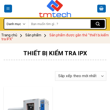
Skip
to
content
Tìm
kiếm:
Trang chủ
Sản phẩm
Sản phẩm được gắn thẻ “thiết bị kiểm
tra IPX”
THIẾT BỊ KIỂM TRA IPX