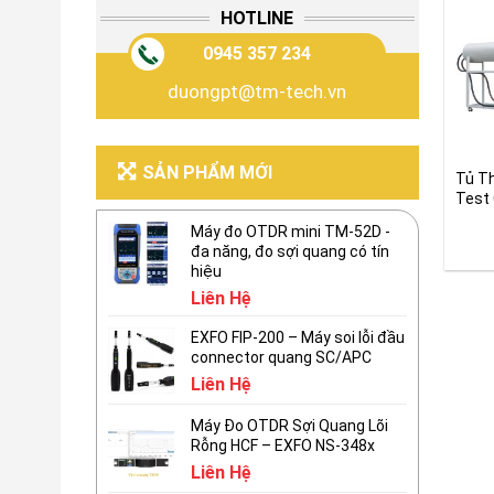
HOTLINE
0945 357 234
duongpt@tm-tech.vn
SẢN PHẨM MỚI
Tủ T
Test
Máy đo OTDR mini TM-52D -
đa năng, đo sợi quang có tín
hiệu
Liên Hệ
EXFO FIP-200 – Máy soi lỗi đầu
connector quang SC/APC
Liên Hệ
Máy Đo OTDR Sợi Quang Lõi
Rỗng HCF – EXFO NS-348x
Liên Hệ