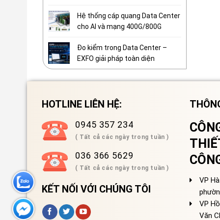
Hệ thống cáp quang Data Center
cho AI và mạng 400G/800G
Đo kiểm trong Data Center –
EXFO giải pháp toàn diện
HOTLINE LIÊN HỆ:
THÔNG
0945 357 234
CÔNG
( Tất cả các ngày trong tuần )
THIẾ
036 366 5629
CÔN
( Tất cả các ngày trong tuần )
VP Hà 
KẾT NỐI VỚI CHÚNG TÔI
phườn
VP Hồ
Văn C