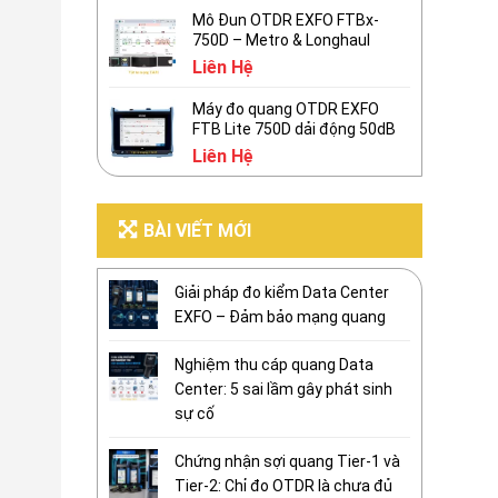
Mô Đun OTDR EXFO FTBx-
750D – Metro & Longhaul
Liên Hệ
Máy đo quang OTDR EXFO
FTB Lite 750D dải động 50dB
Liên Hệ
BÀI VIẾT MỚI
Giải pháp đo kiểm Data Center
EXFO – Đảm bảo mạng quang
Nghiệm thu cáp quang Data
Center: 5 sai lầm gây phát sinh
sự cố
Chứng nhận sợi quang Tier-1 và
Tier-2: Chỉ đo OTDR là chưa đủ