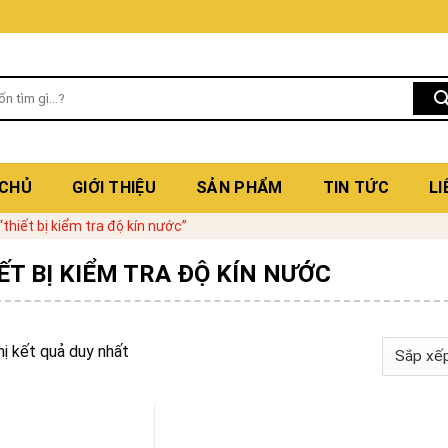
 CHỦ
GIỚI THIỆU
SẢN PHẨM
TIN TỨC
LI
hiết bị kiểm tra độ kín nước”
ẾT BỊ KIỂM TRA ĐỘ KÍN NƯỚC
hị kết quả duy nhất