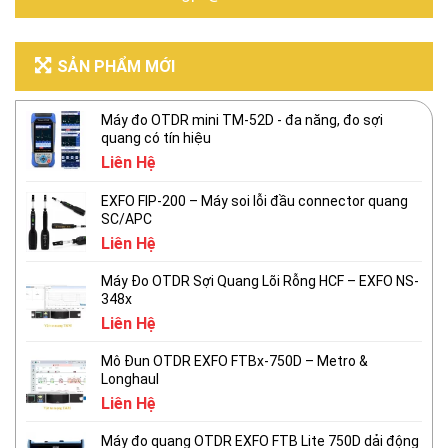
SẢN PHẨM MỚI
Máy đo OTDR mini TM-52D - đa năng, đo sợi
quang có tín hiệu
Liên Hệ
EXFO FIP-200 – Máy soi lỗi đầu connector quang
SC/APC
Liên Hệ
Máy Đo OTDR Sợi Quang Lõi Rỗng HCF – EXFO NS-
348x
Liên Hệ
Mô Đun OTDR EXFO FTBx-750D – Metro &
Longhaul
Liên Hệ
Máy đo quang OTDR EXFO FTB Lite 750D dải động