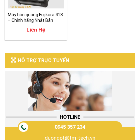
Máy hàn quang Fujikura 41S
– Chính hãng Nhật Bản
Liên Hệ
HỖ TRỢ TRỰC TUYẾN
HOTLINE
0945 357 234
duongpt@tm-tech.vn