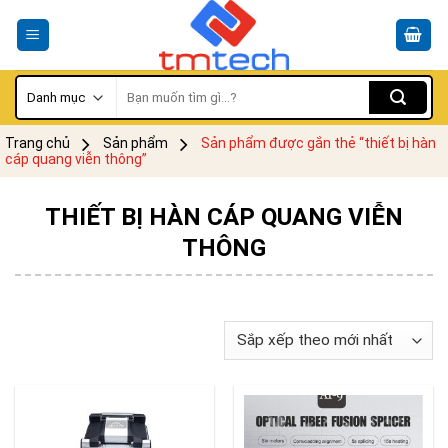
Skip
to
content
Tìm
kiếm:
Trang chủ
Sản phẩm
Sản phẩm được gắn thẻ “thiết bị hàn
cáp quang viễn thông”
THIẾT BỊ HÀN CÁP QUANG VIỄN
THÔNG