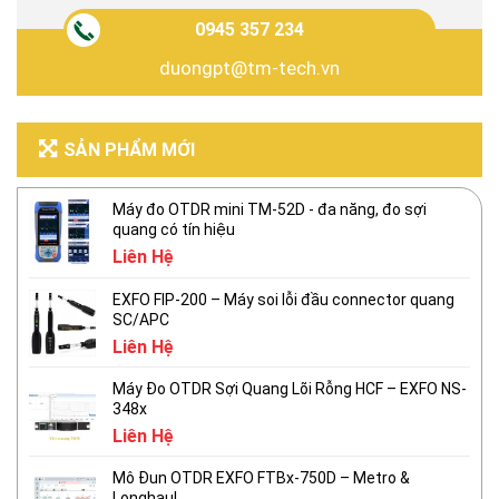
0945 357 234
duongpt@tm-tech.vn
SẢN PHẨM MỚI
Máy đo OTDR mini TM-52D - đa năng, đo sợi
quang có tín hiệu
Liên Hệ
EXFO FIP-200 – Máy soi lỗi đầu connector quang
SC/APC
Liên Hệ
Máy Đo OTDR Sợi Quang Lõi Rỗng HCF – EXFO NS-
348x
Liên Hệ
Mô Đun OTDR EXFO FTBx-750D – Metro &
Longhaul