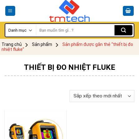
Skip
to
content
Tìm
kiếm:
Trang chủ
Sản phẩm
Sản phẩm được gắn thẻ “thiết bị đo
nhiệt fluke”
THIẾT BỊ ĐO NHIỆT FLUKE