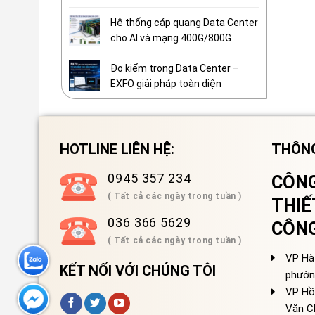
Hệ thống cáp quang Data Center
cho AI và mạng 400G/800G
Đo kiểm trong Data Center –
EXFO giải pháp toàn diện
HOTLINE LIÊN HỆ:
THÔNG
0945 357 234
CÔNG
( Tất cả các ngày trong tuần )
THIẾ
036 366 5629
CÔN
( Tất cả các ngày trong tuần )
VP Hà 
KẾT NỐI VỚI CHÚNG TÔI
phườn
VP Hồ
Văn C