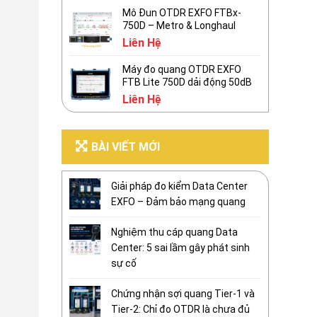
Mô Đun OTDR EXFO FTBx-
750D – Metro & Longhaul
Liên Hệ
Máy đo quang OTDR EXFO
FTB Lite 750D dải động 50dB
Liên Hệ
BÀI VIẾT MỚI
Giải pháp đo kiểm Data Center
EXFO – Đảm bảo mạng quang
Nghiệm thu cáp quang Data
Center: 5 sai lầm gây phát sinh
sự cố
Chứng nhận sợi quang Tier-1 và
Tier-2: Chỉ đo OTDR là chưa đủ