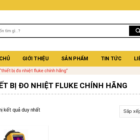
 CHỦ
GIỚI THIỆU
SẢN PHẨM
TIN TỨC
LI
hiết bị đo nhiệt fluke chính hãng”
ẾT BỊ ĐO NHIỆT FLUKE CHÍNH HÃNG
hị kết quả duy nhất