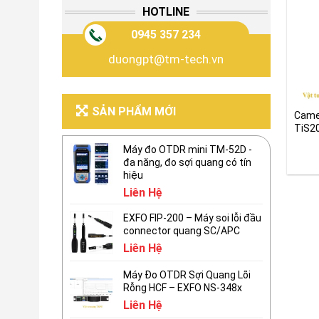
HOTLINE
0945 357 234
duongpt@tm-tech.vn
SẢN PHẨM MỚI
Camer
TiS2
hãng
Máy đo OTDR mini TM-52D -
đa năng, đo sợi quang có tín
hiệu
Liên Hệ
EXFO FIP-200 – Máy soi lỗi đầu
connector quang SC/APC
Liên Hệ
Máy Đo OTDR Sợi Quang Lõi
Rỗng HCF – EXFO NS-348x
Liên Hệ