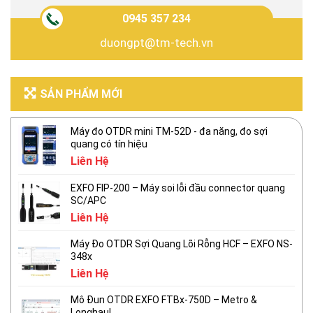
0945 357 234
duongpt@tm-tech.vn
SẢN PHẨM MỚI
Máy đo OTDR mini TM-52D - đa năng, đo sợi
quang có tín hiệu
Liên Hệ
EXFO FIP-200 – Máy soi lỗi đầu connector quang
SC/APC
Liên Hệ
Máy Đo OTDR Sợi Quang Lõi Rỗng HCF – EXFO NS-
348x
Liên Hệ
Mô Đun OTDR EXFO FTBx-750D – Metro &
Longhaul