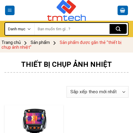
Skip
to
content
Tìm
kiếm:
Trang chủ
Sản phẩm
Sản phẩm được gắn thẻ “thiết bị
chụp ảnh nhiệt”
THIẾT BỊ CHỤP ẢNH NHIỆT