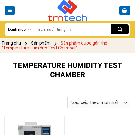
Skip
to
content
Tìm
kiếm:
Trang chủ
Sản phẩm
Sản phẩm được gắn thẻ
“Temperature Humidity Test Chamber”
TEMPERATURE HUMIDITY TEST
CHAMBER