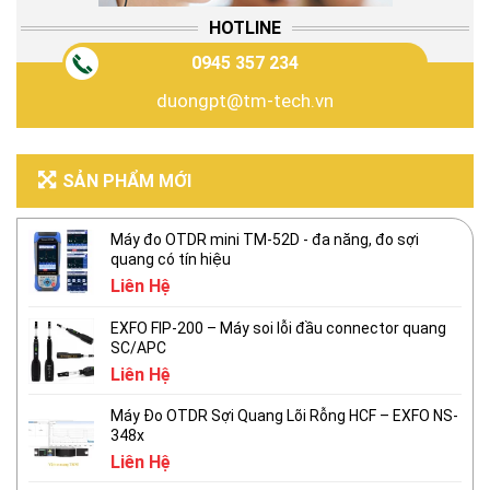
HOTLINE
0945 357 234
duongpt@tm-tech.vn
SẢN PHẨM MỚI
Máy đo OTDR mini TM-52D - đa năng, đo sợi
quang có tín hiệu
Liên Hệ
EXFO FIP-200 – Máy soi lỗi đầu connector quang
SC/APC
Liên Hệ
Máy Đo OTDR Sợi Quang Lõi Rỗng HCF – EXFO NS-
348x
Liên Hệ