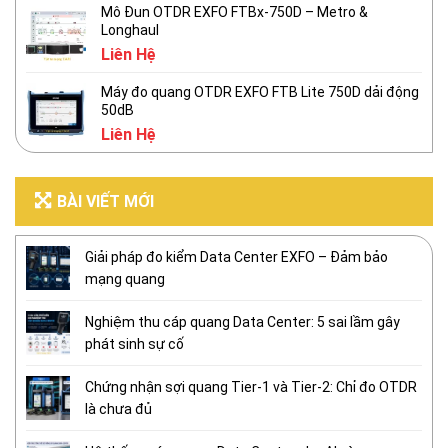
Mô Đun OTDR EXFO FTBx-750D – Metro &
Longhaul
Liên Hệ
Máy đo quang OTDR EXFO FTB Lite 750D dải động
50dB
Liên Hệ
BÀI VIẾT MỚI
Giải pháp đo kiểm Data Center EXFO – Đảm bảo
mạng quang
Nghiệm thu cáp quang Data Center: 5 sai lầm gây
phát sinh sự cố
Chứng nhận sợi quang Tier-1 và Tier-2: Chỉ đo OTDR
là chưa đủ