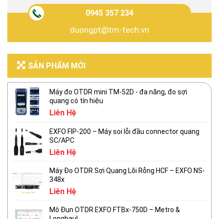
0945 357 234
duongpt@tm-tech.vn
SẢN PHẨM MỚI
Máy đo OTDR mini TM-52D - đa năng, đo sợi
quang có tín hiệu
Liên Hệ
EXFO FIP-200 – Máy soi lỗi đầu connector quang
SC/APC
Liên Hệ
Máy Đo OTDR Sợi Quang Lõi Rỗng HCF – EXFO NS-
348x
Liên Hệ
Mô Đun OTDR EXFO FTBx-750D – Metro &
Longhaul