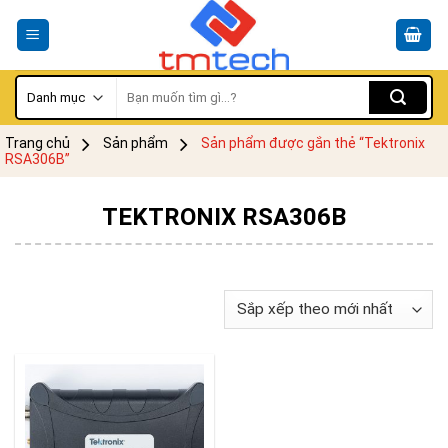
Skip
to
content
Tìm
kiếm:
Trang chủ
Sản phẩm
Sản phẩm được gắn thẻ “Tektronix
RSA306B”
TEKTRONIX RSA306B