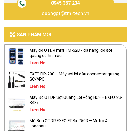
0945 357 234
duongpt@tm-tech.vn
SẢN PHẨM MỚI
Máy đo OTDR mini TM-52D - đa năng, đo sợi
quang có tín hiệu
Liên Hệ
EXFO FIP-200 – Máy soi lỗi đầu connector quang
SC/APC
Liên Hệ
Máy Đo OTDR Sợi Quang Lõi Rỗng HCF – EXFO NS-
348x
Liên Hệ
Mô Đun OTDR EXFO FTBx-750D – Metro &
Longhaul