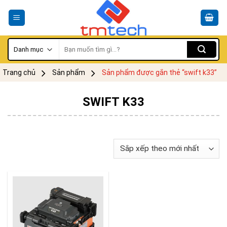
Skip
to
content
Tìm
kiếm:
Trang chủ
Sản phẩm
Sản phẩm được gắn thẻ “swift k33”
SWIFT K33