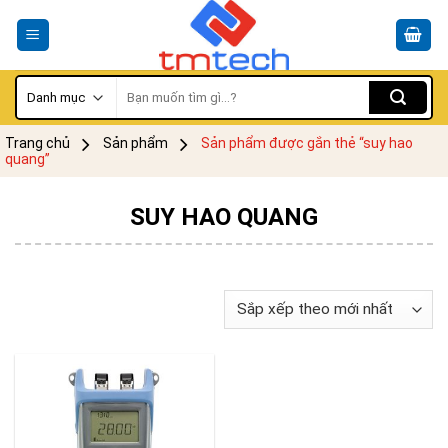
Skip
to
content
Tìm
kiếm:
Trang chủ
Sản phẩm
Sản phẩm được gắn thẻ “suy hao
quang”
SUY HAO QUANG