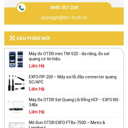
0945 357 234
duongpt@tm-tech.vn
SẢN PHẨM MỚI
Máy đo OTDR mini TM-52D - đa năng, đo sợi
quang có tín hiệu
Liên Hệ
EXFO FIP-200 – Máy soi lỗi đầu connector quang
SC/APC
Liên Hệ
Máy Đo OTDR Sợi Quang Lõi Rỗng HCF – EXFO NS-
348x
Liên Hệ
Mô Đun OTDR EXFO FTBx-750D – Metro &
Longhaul