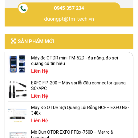
0945 357 234
duongpt@tm-tech.vn
SẢN PHẨM MỚI
Máy đo OTDR mini TM-52D - đa năng, đo sợi
quang có tín hiệu
Liên Hệ
EXFO FIP-200 – Máy soi lỗi đầu connector quang
SC/APC
Liên Hệ
Máy Đo OTDR Sợi Quang Lõi Rỗng HCF – EXFO NS-
348x
Liên Hệ
Mô Đun OTDR EXFO FTBx-750D – Metro &
Longhaul