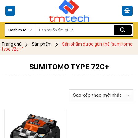
Skip
to
content
Tìm
kiếm:
Trang chủ
Sản phẩm
Sản phẩm được gắn thẻ “sumitomo
type 72c+”
SUMITOMO TYPE 72C+