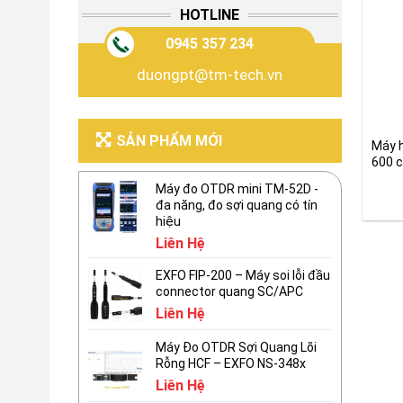
HOTLINE
0945 357 234
duongpt@tm-tech.vn
SẢN PHẨM MỚI
Máy h
600 c
Máy đo OTDR mini TM-52D -
đa năng, đo sợi quang có tín
hiệu
Liên Hệ
EXFO FIP-200 – Máy soi lỗi đầu
connector quang SC/APC
Liên Hệ
Máy Đo OTDR Sợi Quang Lõi
Rỗng HCF – EXFO NS-348x
Liên Hệ