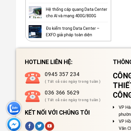
Hệ thống cáp quang Data Center
cho AI và mạng 400G/800G
Đo kiểm trong Data Center –
EXFO giải pháp toàn diện
HOTLINE LIÊN HỆ:
THÔNG
0945 357 234
CÔNG
( Tất cả các ngày trong tuần )
THIẾ
036 366 5629
CÔN
( Tất cả các ngày trong tuần )
VP Hà 
KẾT NỐI VỚI CHÚNG TÔI
phườn
VP Hồ
Văn C