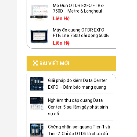
Mô Đun OTDR EXFO FTBx-
750D – Metro & Longhaul
Liên Hệ
Máy đo quang OTDR EXFO
FTB Lite 750D dải động 50dB
Liên Hệ
BÀI VIẾT MỚI
Giải pháp đo kiểm Data Center
EXFO – Đảm bảo mạng quang
Nghiệm thu cáp quang Data
Center: 5 sai lầm gây phát sinh
sự cố
Chứng nhận sợi quang Tier-1 và
Tier-2: Chỉ đo OTDR là chưa đủ