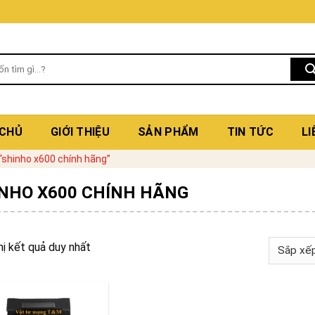
 CHỦ
GIỚI THIỆU
SẢN PHẨM
TIN TỨC
LI
shinho x600 chính hãng”
NHO X600 CHÍNH HÃNG
hị kết quả duy nhất