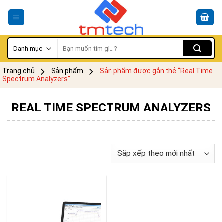
Skip
to
content
Tìm
kiếm:
Trang chủ
Sản phẩm
Sản phẩm được gắn thẻ “Real Time
Spectrum Analyzers”
REAL TIME SPECTRUM ANALYZERS