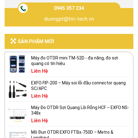
0945 357 234
duongpt@tm-tech.vn
SẢN PHẨM MỚI
Máy đo OTDR mini TM-52D - đa năng, đo sợi
quang có tín hiệu
Liên Hệ
EXFO FIP-200 – Máy soi lỗi đầu connector quang
SC/APC
Liên Hệ
Máy Đo OTDR Sợi Quang Lõi Rỗng HCF – EXFO NS-
348x
Liên Hệ
Mô Đun OTDR EXFO FTBx-750D – Metro &
Longhaul