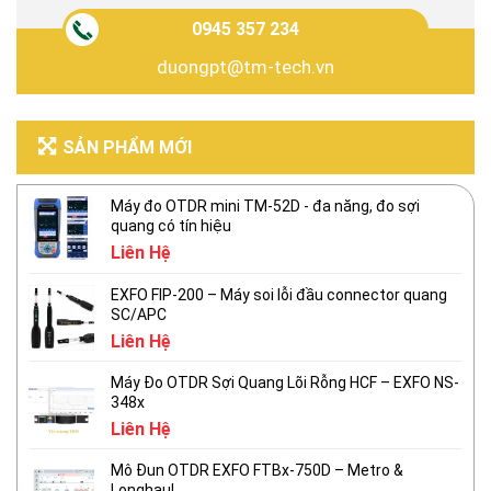
0945 357 234
duongpt@tm-tech.vn
SẢN PHẨM MỚI
Máy đo OTDR mini TM-52D - đa năng, đo sợi
quang có tín hiệu
Liên Hệ
EXFO FIP-200 – Máy soi lỗi đầu connector quang
SC/APC
Liên Hệ
Máy Đo OTDR Sợi Quang Lõi Rỗng HCF – EXFO NS-
348x
Liên Hệ
Mô Đun OTDR EXFO FTBx-750D – Metro &
Longhaul