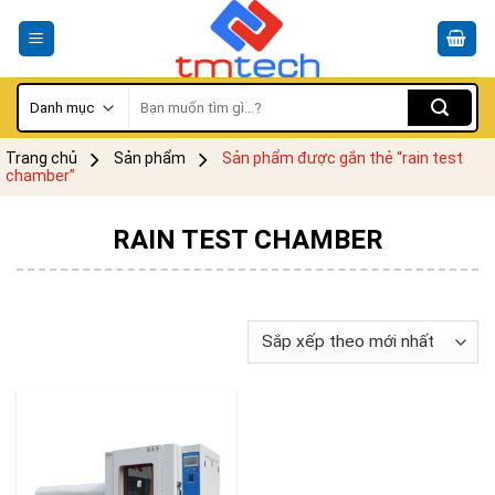
Skip
to
content
Tìm
kiếm:
Trang chủ
Sản phẩm
Sản phẩm được gắn thẻ “rain test
chamber”
RAIN TEST CHAMBER