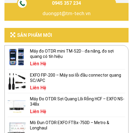
0945 357 234
duongpt@tm-tech.vn
SẢN PHẨM MỚI
Máy đo OTDR mini TM-52D - đa năng, đo sợi
quang có tín hiệu
Liên Hệ
EXFO FIP-200 – Máy soi lỗi đầu connector quang
SC/APC
Liên Hệ
Máy Đo OTDR Sợi Quang Lõi Rỗng HCF – EXFO NS-
348x
Liên Hệ
Mô Đun OTDR EXFO FTBx-750D – Metro &
Longhaul