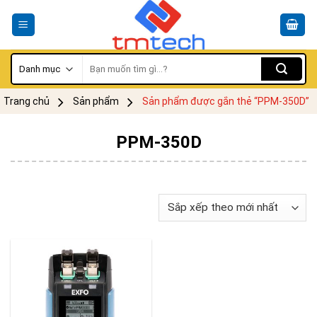
Skip
to
content
Tìm
kiếm:
Trang chủ
Sản phẩm
Sản phẩm được gắn thẻ “PPM-350D”
PPM-350D