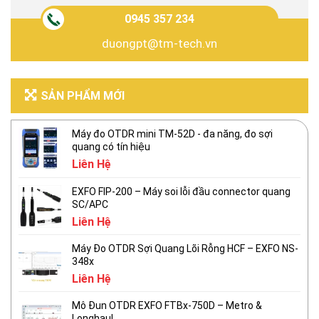
0945 357 234
duongpt@tm-tech.vn
SẢN PHẨM MỚI
Máy đo OTDR mini TM-52D - đa năng, đo sợi
quang có tín hiệu
Liên Hệ
EXFO FIP-200 – Máy soi lỗi đầu connector quang
SC/APC
Liên Hệ
Máy Đo OTDR Sợi Quang Lõi Rỗng HCF – EXFO NS-
348x
Liên Hệ
Mô Đun OTDR EXFO FTBx-750D – Metro &
Longhaul