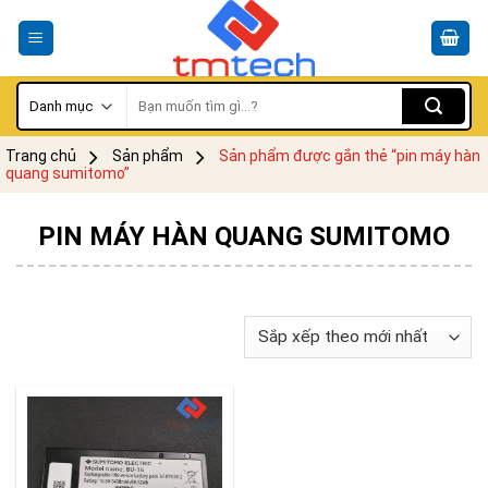
Skip
to
content
Tìm
kiếm:
Trang chủ
Sản phẩm
Sản phẩm được gắn thẻ “pin máy hàn
quang sumitomo”
PIN MÁY HÀN QUANG SUMITOMO