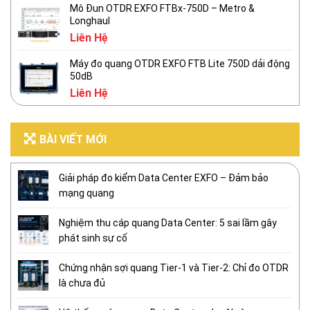
Mô Đun OTDR EXFO FTBx-750D – Metro &
Longhaul
Liên Hệ
Máy đo quang OTDR EXFO FTB Lite 750D dải động
50dB
Liên Hệ
BÀI VIẾT MỚI
Giải pháp đo kiểm Data Center EXFO – Đảm bảo
mạng quang
Nghiệm thu cáp quang Data Center: 5 sai lầm gây
phát sinh sự cố
Chứng nhận sợi quang Tier-1 và Tier-2: Chỉ đo OTDR
là chưa đủ