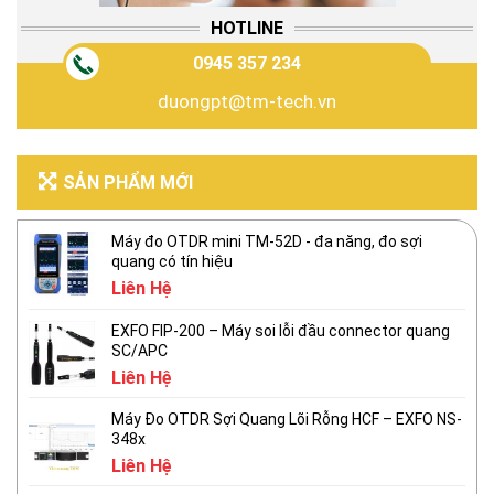
HOTLINE
0945 357 234
duongpt@tm-tech.vn
SẢN PHẨM MỚI
Máy đo OTDR mini TM-52D - đa năng, đo sợi
quang có tín hiệu
Liên Hệ
EXFO FIP-200 – Máy soi lỗi đầu connector quang
SC/APC
Liên Hệ
Máy Đo OTDR Sợi Quang Lõi Rỗng HCF – EXFO NS-
348x
Liên Hệ