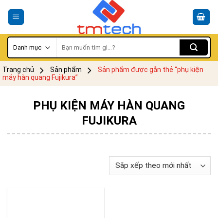
Skip
to
content
Tìm
kiếm:
Trang chủ
Sản phẩm
Sản phẩm được gắn thẻ “phụ kiện
máy hàn quang Fujikura”
PHỤ KIỆN MÁY HÀN QUANG
FUJIKURA