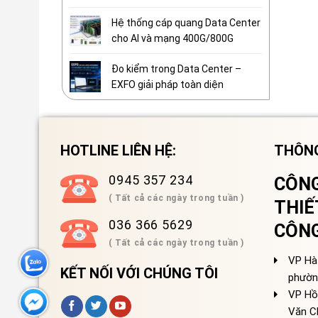
Hệ thống cáp quang Data Center
cho AI và mạng 400G/800G
Đo kiểm trong Data Center –
EXFO giải pháp toàn diện
HOTLINE LIÊN HỆ:
THÔNG
0945 357 234
CÔNG
( Tất cả các ngày trong tuần )
THIẾ
036 366 5629
CÔN
( Tất cả các ngày trong tuần )
VP Hà 
KẾT NỐI VỚI CHÚNG TÔI
phườn
VP Hồ
Văn C