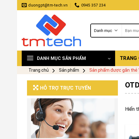
Skip
duongpt@tm-tech.vn
0945 357 234
to
content
Tìm
kiếm:
TRANG
DANH MỤC SẢN PHẨM
Trang chủ
Sản phẩm
Sản phẩm được gắn thẻ
OTD
HỖ TRỢ TRỰC TUYẾN
Hiển t