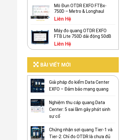
Mô Đun OTDR EXFO FTBx-
750D – Metro & Longhaul
Liên Hệ
Máy đo quang OTDR EXFO
FTB Lite 750D dải động 50dB
Liên Hệ
BÀI VIẾT MỚI
Giải pháp đo kiểm Data Center
EXFO – Đảm bảo mạng quang
Nghiệm thu cáp quang Data
Center: 5 sai lầm gây phát sinh
sự cố
Chứng nhận sợi quang Tier-1 và
Tier-2: Chỉ đo OTDR là chưa đủ