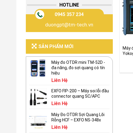
HOTLINE
0945 357 234
duongpt@tm-tech.vn
SẢN PHẨM MỚI
Máy 
Yoko
hãng
Máy đo OTDR mini TM-52D -
đa năng, đo sợi quang có tín
hiệu
Liên Hệ
EXFO FIP-200 – Máy soi lỗi đầu
connector quang SC/APC
Liên Hệ
Máy Đo OTDR Sợi Quang Lõi
Rỗng HCF – EXFO NS-348x
Liên Hệ