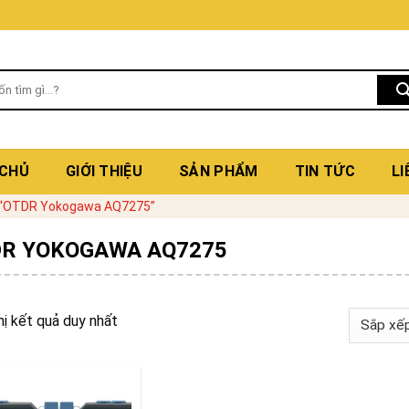
 CHỦ
GIỚI THIỆU
SẢN PHẨM
TIN TỨC
LI
 “OTDR Yokogawa AQ7275”
R YOKOGAWA AQ7275
hị kết quả duy nhất