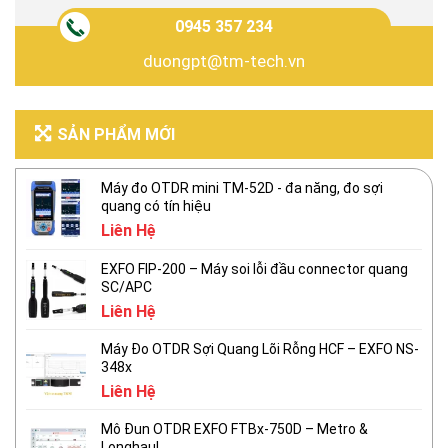
0945 357 234
duongpt@tm-tech.vn
SẢN PHẨM MỚI
Máy đo OTDR mini TM-52D - đa năng, đo sợi
quang có tín hiệu
Liên Hệ
EXFO FIP-200 – Máy soi lỗi đầu connector quang
SC/APC
Liên Hệ
Máy Đo OTDR Sợi Quang Lõi Rỗng HCF – EXFO NS-
348x
Liên Hệ
Mô Đun OTDR EXFO FTBx-750D – Metro &
Longhaul