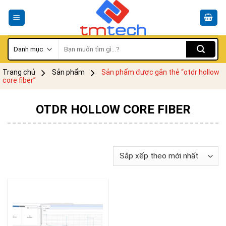
Skip
to
content
Tìm
kiếm:
Trang chủ
Sản phẩm
Sản phẩm được gắn thẻ “otdr hollow
core fiber”
OTDR HOLLOW CORE FIBER