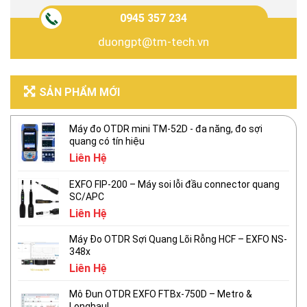
0945 357 234
duongpt@tm-tech.vn
SẢN PHẨM MỚI
Máy đo OTDR mini TM-52D - đa năng, đo sợi
quang có tín hiệu
Liên Hệ
EXFO FIP-200 – Máy soi lỗi đầu connector quang
SC/APC
Liên Hệ
Máy Đo OTDR Sợi Quang Lõi Rỗng HCF – EXFO NS-
348x
Liên Hệ
Mô Đun OTDR EXFO FTBx-750D – Metro &
Longhaul