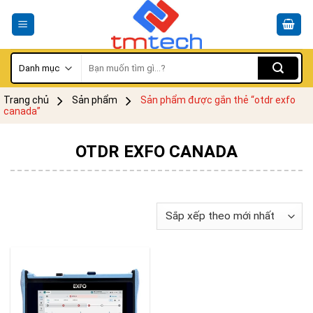
Skip
to
content
Tìm
kiếm:
Trang chủ
Sản phẩm
Sản phẩm được gắn thẻ “otdr exfo
canada”
OTDR EXFO CANADA