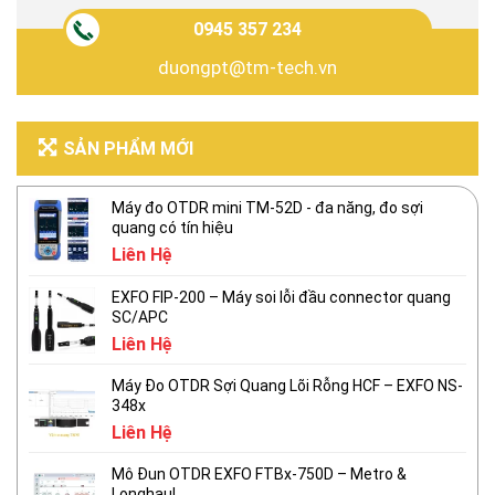
0945 357 234
duongpt@tm-tech.vn
SẢN PHẨM MỚI
Máy đo OTDR mini TM-52D - đa năng, đo sợi
quang có tín hiệu
Liên Hệ
EXFO FIP-200 – Máy soi lỗi đầu connector quang
SC/APC
Liên Hệ
Máy Đo OTDR Sợi Quang Lõi Rỗng HCF – EXFO NS-
348x
Liên Hệ
Mô Đun OTDR EXFO FTBx-750D – Metro &
Longhaul