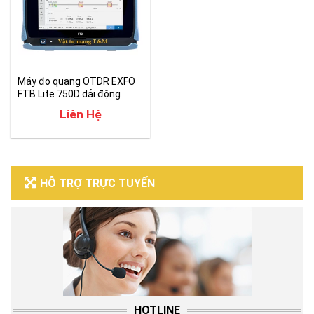
Máy đo quang OTDR EXFO
FTB Lite 750D dải động
50dB
Liên Hệ
HỖ TRỢ TRỰC TUYẾN
HOTLINE