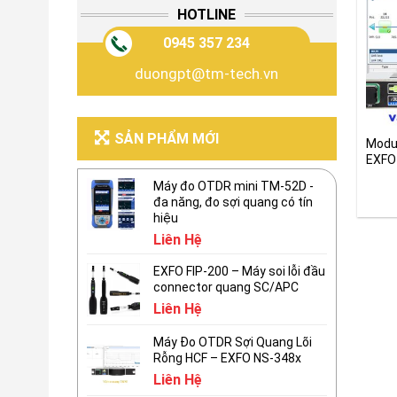
HOTLINE
0945 357 234
duongpt@tm-tech.vn
SẢN PHẨM MỚI
Modu
EXFO
Máy đo OTDR mini TM-52D -
đa năng, đo sợi quang có tín
hiệu
Liên Hệ
EXFO FIP-200 – Máy soi lỗi đầu
connector quang SC/APC
Liên Hệ
Máy Đo OTDR Sợi Quang Lõi
Rỗng HCF – EXFO NS-348x
Liên Hệ