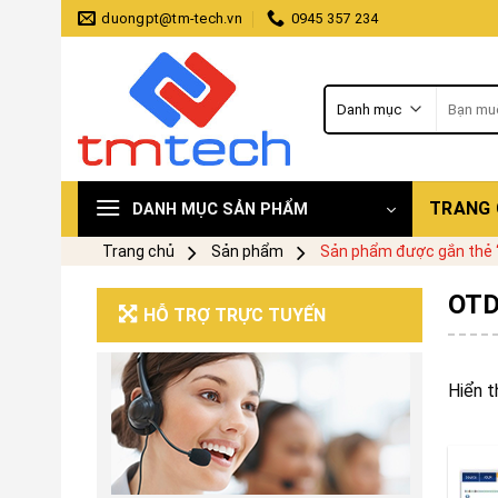
Skip
duongpt@tm-tech.vn
0945 357 234
to
content
Tìm
kiếm:
TRANG
DANH MỤC SẢN PHẨM
Trang chủ
Sản phẩm
Sản phẩm được gắn thẻ “
OTD
HỖ TRỢ TRỰC TUYẾN
Hiển t