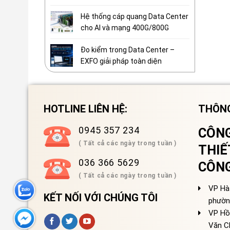
Hệ thống cáp quang Data Center
cho AI và mạng 400G/800G
Đo kiểm trong Data Center –
EXFO giải pháp toàn diện
HOTLINE LIÊN HỆ:
THÔNG
0945 357 234
CÔNG
( Tất cả các ngày trong tuần )
THIẾ
036 366 5629
CÔN
( Tất cả các ngày trong tuần )
VP Hà 
KẾT NỐI VỚI CHÚNG TÔI
phườn
VP Hồ
Văn C