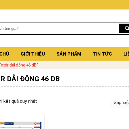
 CHỦ
GIỚI THIỆU
SẢN PHẨM
TIN TỨC
LI
otdr dải động 46 dB”
R DẢI ĐỘNG 46 DB
hị kết quả duy nhất