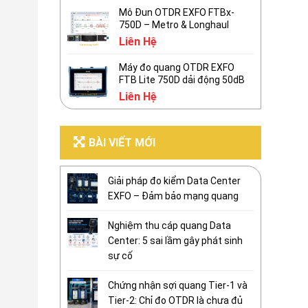
Mô Đun OTDR EXFO FTBx-
750D – Metro & Longhaul
Liên Hệ
Máy đo quang OTDR EXFO
FTB Lite 750D dải động 50dB
Liên Hệ
BÀI VIẾT MỚI
Giải pháp đo kiểm Data Center
EXFO – Đảm bảo mạng quang
Nghiệm thu cáp quang Data
Center: 5 sai lầm gây phát sinh
sự cố
Chứng nhận sợi quang Tier-1 và
Tier-2: Chỉ đo OTDR là chưa đủ