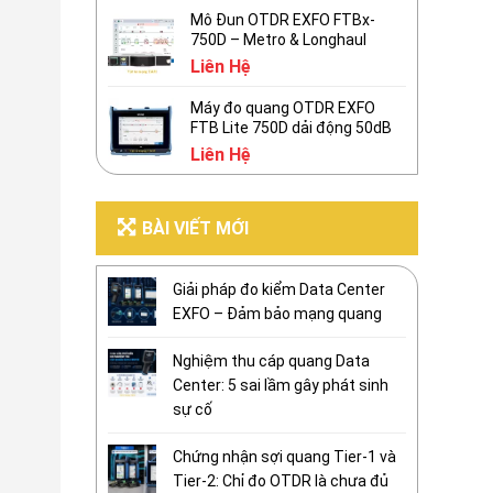
Mô Đun OTDR EXFO FTBx-
750D – Metro & Longhaul
Liên Hệ
Máy đo quang OTDR EXFO
FTB Lite 750D dải động 50dB
Liên Hệ
BÀI VIẾT MỚI
Giải pháp đo kiểm Data Center
EXFO – Đảm bảo mạng quang
Nghiệm thu cáp quang Data
Center: 5 sai lầm gây phát sinh
sự cố
Chứng nhận sợi quang Tier-1 và
Tier-2: Chỉ đo OTDR là chưa đủ