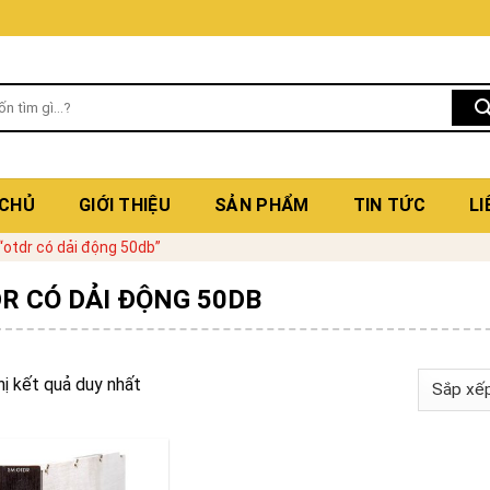
 CHỦ
GIỚI THIỆU
SẢN PHẨM
TIN TỨC
LI
otdr có dải động 50db”
R CÓ DẢI ĐỘNG 50DB
hị kết quả duy nhất