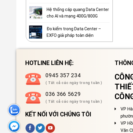
Hệ thống cáp quang Data Center
cho AI và mạng 400G/800G
Đo kiểm trong Data Center –
EXFO giải pháp toàn diện
HOTLINE LIÊN HỆ:
THÔNG
0945 357 234
CÔNG
( Tất cả các ngày trong tuần )
THIẾ
036 366 5629
CÔN
( Tất cả các ngày trong tuần )
VP Hà 
KẾT NỐI VỚI CHÚNG TÔI
phườn
VP Hồ
Văn C