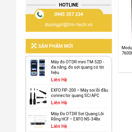
HOTLINE
0945 357 234
duongpt@tm-tech.vn
SẢN PHẨM MỚI
Modu
7600E
50.5
Máy đo OTDR mini TM-52D -
đa năng, đo sợi quang có tín
hiệu
Liên Hệ
EXFO FIP-200 – Máy soi lỗi đầu
connector quang SC/APC
Liên Hệ
Máy Đo OTDR Sợi Quang Lõi
Rỗng HCF – EXFO NS-348x
Liên Hệ