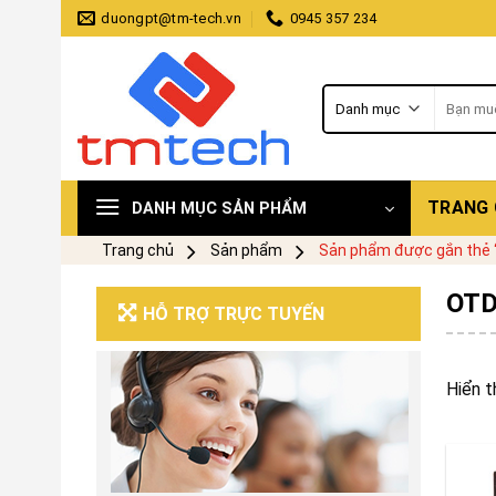
Skip
duongpt@tm-tech.vn
0945 357 234
to
content
Tìm
kiếm:
TRANG
DANH MỤC SẢN PHẨM
Trang chủ
Sản phẩm
Sản phẩm được gắn thẻ “
OTD
HỖ TRỢ TRỰC TUYẾN
Hiển t