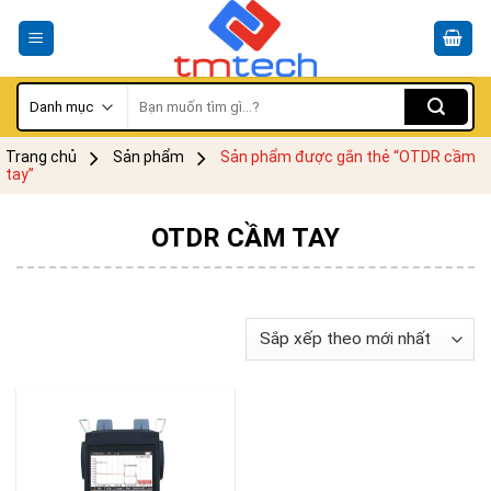
Skip
to
content
Tìm
kiếm:
Trang chủ
Sản phẩm
Sản phẩm được gắn thẻ “OTDR cầm
tay”
OTDR CẦM TAY