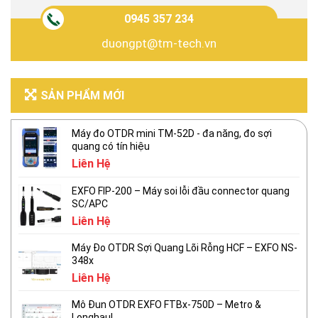
0945 357 234
duongpt@tm-tech.vn
SẢN PHẨM MỚI
Máy đo OTDR mini TM-52D - đa năng, đo sợi
quang có tín hiệu
Liên Hệ
EXFO FIP-200 – Máy soi lỗi đầu connector quang
SC/APC
Liên Hệ
Máy Đo OTDR Sợi Quang Lõi Rỗng HCF – EXFO NS-
348x
Liên Hệ
Mô Đun OTDR EXFO FTBx-750D – Metro &
Longhaul