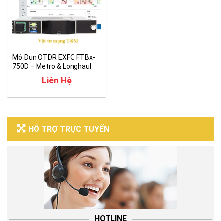
Mô Đun OTDR EXFO FTBx-
750D – Metro & Longhaul
Liên Hệ
HỖ TRỢ TRỰC TUYẾN
HOTLINE