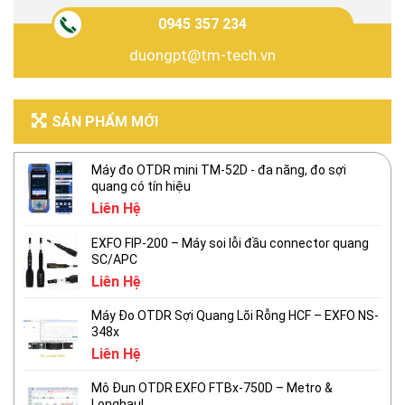
0945 357 234
duongpt@tm-tech.vn
SẢN PHẨM MỚI
Máy đo OTDR mini TM-52D - đa năng, đo sợi
quang có tín hiệu
Liên Hệ
EXFO FIP-200 – Máy soi lỗi đầu connector quang
SC/APC
Liên Hệ
Máy Đo OTDR Sợi Quang Lõi Rỗng HCF – EXFO NS-
348x
Liên Hệ
Mô Đun OTDR EXFO FTBx-750D – Metro &
Longhaul