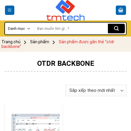
Skip
to
content
Tìm
kiếm:
Trang chủ
Sản phẩm
Sản phẩm được gắn thẻ “otdr
backbone”
OTDR BACKBONE