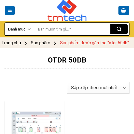
Skip
to
content
Tìm
kiếm:
Trang chủ
Sản phẩm
Sản phẩm được gắn thẻ “otdr 50db”
OTDR 50DB