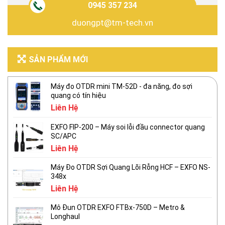
0945 357 234
duongpt@tm-tech.vn
SẢN PHẨM MỚI
Máy đo OTDR mini TM-52D - đa năng, đo sợi
quang có tín hiệu
Liên Hệ
EXFO FIP-200 – Máy soi lỗi đầu connector quang
SC/APC
Liên Hệ
Máy Đo OTDR Sợi Quang Lõi Rỗng HCF – EXFO NS-
348x
Liên Hệ
Mô Đun OTDR EXFO FTBx-750D – Metro &
Longhaul