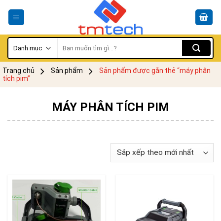
Skip
to
content
Tìm
kiếm:
Trang chủ
Sản phẩm
Sản phẩm được gắn thẻ “máy phân
tích pim”
MÁY PHÂN TÍCH PIM