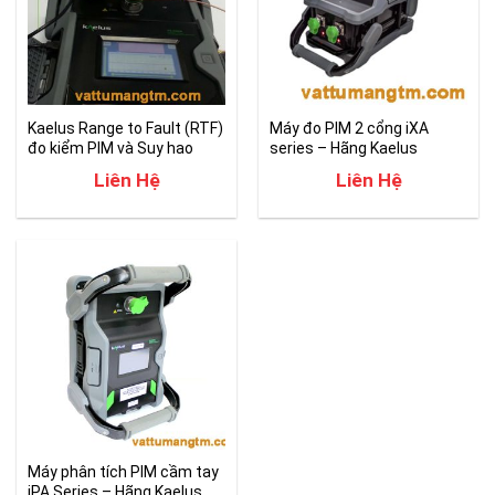
Kaelus Range to Fault (RTF)
Máy đo PIM 2 cổng iXA
đo kiểm PIM và Suy hao
series – Hãng Kaelus
phản xạ RF
Liên Hệ
Liên Hệ
Máy phân tích PIM cầm tay
iPA Series – Hãng Kaelus