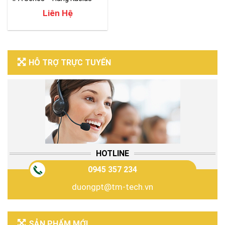
Liên Hệ
HỖ TRỢ TRỰC TUYẾN
HOTLINE
0945 357 234
duongpt@tm-tech.vn
SẢN PHẨM MỚI