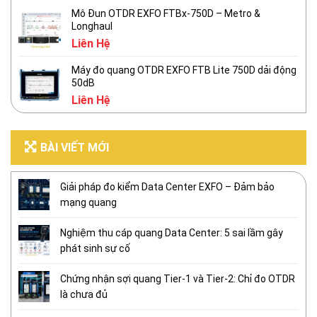
Mô Đun OTDR EXFO FTBx-750D – Metro &
Longhaul
Liên Hệ
Máy đo quang OTDR EXFO FTB Lite 750D dải động
50dB
Liên Hệ
BÀI VIẾT MỚI
Giải pháp đo kiểm Data Center EXFO – Đảm bảo
mạng quang
Nghiệm thu cáp quang Data Center: 5 sai lầm gây
phát sinh sự cố
Chứng nhận sợi quang Tier-1 và Tier-2: Chỉ đo OTDR
là chưa đủ