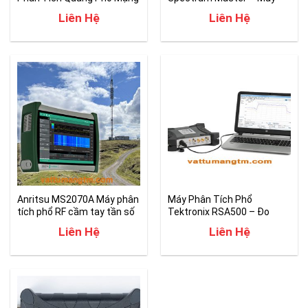
xWDM
Phân Tích Phổ Cầm Tay
Liên Hệ
Liên Hệ
Anritsu MS2070A Máy phân
Máy Phân Tích Phổ
tích phổ RF cầm tay tần số
Tektronix RSA500 – Đo
3GHz
kiểm Real Time
Liên Hệ
Liên Hệ