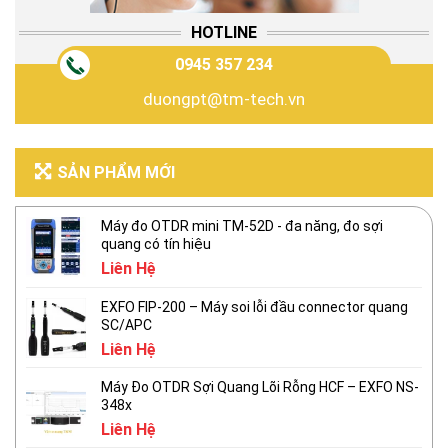
HOTLINE
0945 357 234
duongpt@tm-tech.vn
SẢN PHẨM MỚI
Máy đo OTDR mini TM-52D - đa năng, đo sợi
quang có tín hiệu
Liên Hệ
EXFO FIP-200 – Máy soi lỗi đầu connector quang
SC/APC
Liên Hệ
Máy Đo OTDR Sợi Quang Lõi Rỗng HCF – EXFO NS-
348x
Liên Hệ