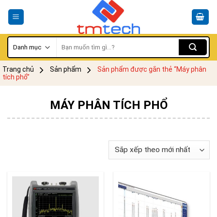
Skip
to
content
Tìm
kiếm:
Trang chủ
Sản phẩm
Sản phẩm được gắn thẻ “Máy phân
tích phổ”
MÁY PHÂN TÍCH PHỔ