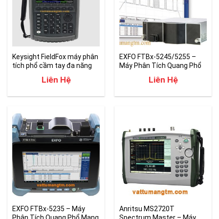
Keysight FieldFox máy phân
EXFO FTBx-5245/5255 –
tích phổ cầm tay đa năng
Máy Phân Tích Quang Phổ
chính hãng
Chính Hãng
Liên Hệ
Liên Hệ
EXFO FTBx-5235 – Máy
Anritsu MS2720T
Phân Tích Quang Phổ Mạng
Spectrum Master – Máy