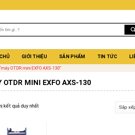
 CHỦ
GIỚI THIỆU
SẢN PHẨM
TIN TỨC
LI
“máy OTDR mini EXFO AXS-130”
 OTDR MINI EXFO AXS-130
hị kết quả duy nhất