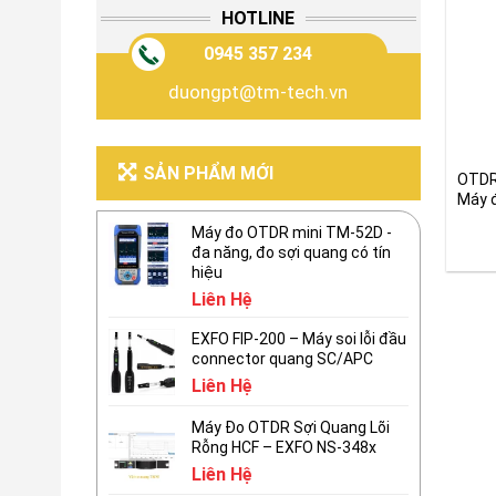
HOTLINE
0945 357 234
duongpt@tm-tech.vn
SẢN PHẨM MỚI
OTDR
Máy đ
xác 
Máy đo OTDR mini TM-52D -
đa năng, đo sợi quang có tín
hiệu
Liên Hệ
EXFO FIP-200 – Máy soi lỗi đầu
connector quang SC/APC
Liên Hệ
Máy Đo OTDR Sợi Quang Lõi
Rỗng HCF – EXFO NS-348x
Liên Hệ