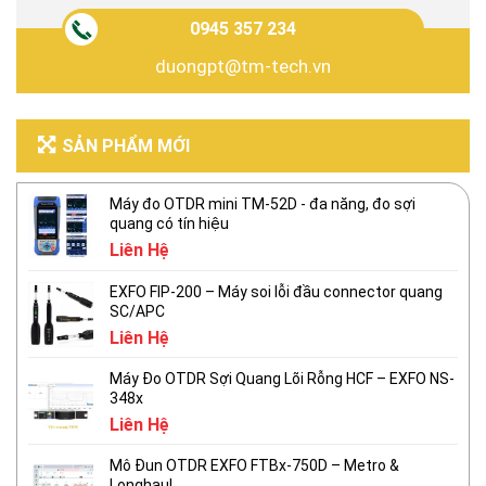
0945 357 234
duongpt@tm-tech.vn
SẢN PHẨM MỚI
Máy đo OTDR mini TM-52D - đa năng, đo sợi
quang có tín hiệu
Liên Hệ
EXFO FIP-200 – Máy soi lỗi đầu connector quang
SC/APC
Liên Hệ
Máy Đo OTDR Sợi Quang Lõi Rỗng HCF – EXFO NS-
348x
Liên Hệ
Mô Đun OTDR EXFO FTBx-750D – Metro &
Longhaul