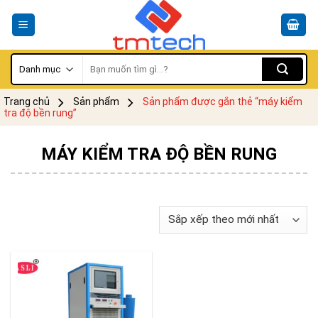
Skip
to
content
Tìm
kiếm:
Trang chủ
Sản phẩm
Sản phẩm được gắn thẻ “máy kiểm
tra độ bền rung”
MÁY KIỂM TRA ĐỘ BỀN RUNG