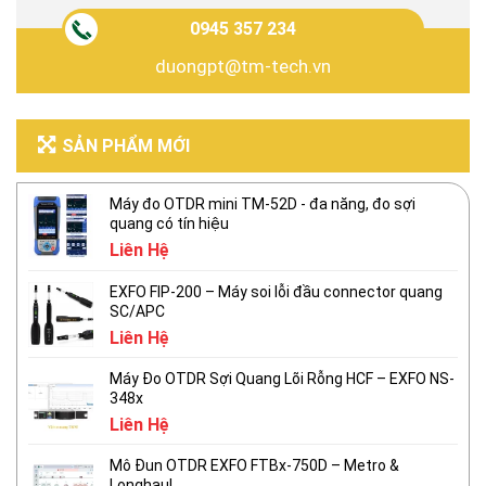
0945 357 234
duongpt@tm-tech.vn
SẢN PHẨM MỚI
Máy đo OTDR mini TM-52D - đa năng, đo sợi
quang có tín hiệu
Liên Hệ
EXFO FIP-200 – Máy soi lỗi đầu connector quang
SC/APC
Liên Hệ
Máy Đo OTDR Sợi Quang Lõi Rỗng HCF – EXFO NS-
348x
Liên Hệ
Mô Đun OTDR EXFO FTBx-750D – Metro &
Longhaul