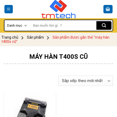
Skip
to
content
Tìm
kiếm:
Trang chủ
Sản phẩm
Sản phẩm được gắn thẻ “máy hàn
t400s cũ”
MÁY HÀN T400S CŨ