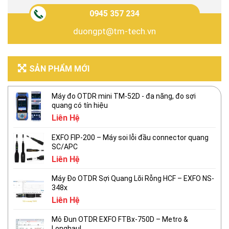
0945 357 234
duongpt@tm-tech.vn
SẢN PHẨM MỚI
Máy đo OTDR mini TM-52D - đa năng, đo sợi
quang có tín hiệu
Liên Hệ
EXFO FIP-200 – Máy soi lỗi đầu connector quang
SC/APC
Liên Hệ
Máy Đo OTDR Sợi Quang Lõi Rỗng HCF – EXFO NS-
348x
Liên Hệ
Mô Đun OTDR EXFO FTBx-750D – Metro &
Longhaul