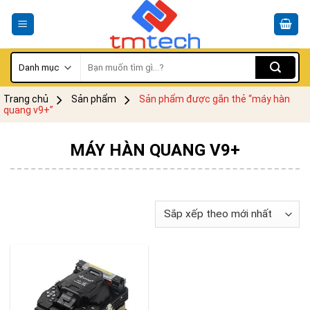
Skip
to
content
Tìm
kiếm:
Trang chủ
Sản phẩm
Sản phẩm được gắn thẻ “máy hàn
quang v9+”
MÁY HÀN QUANG V9+