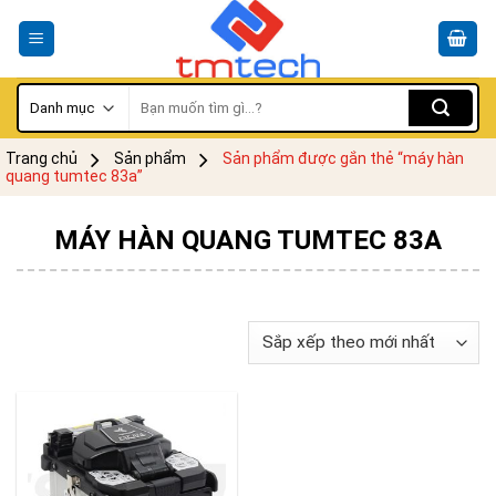
Skip
to
content
Tìm
kiếm:
Trang chủ
Sản phẩm
Sản phẩm được gắn thẻ “máy hàn
quang tumtec 83a”
MÁY HÀN QUANG TUMTEC 83A