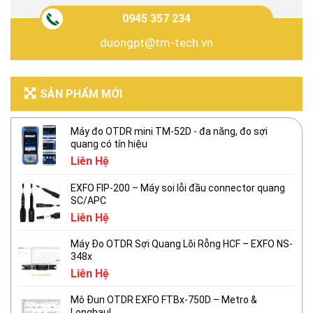
0945 357 234
duongpt@tm-tech.vn
SẢN PHẨM MỚI
Máy đo OTDR mini TM-52D - đa năng, đo sợi
quang có tín hiệu
Liên Hệ
EXFO FIP-200 – Máy soi lỗi đầu connector quang
SC/APC
Liên Hệ
Máy Đo OTDR Sợi Quang Lõi Rỗng HCF – EXFO NS-
348x
Liên Hệ
Mô Đun OTDR EXFO FTBx-750D – Metro &
Longhaul