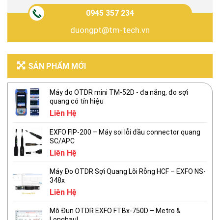
0945 357 234
duongpt@tm-tech.vn
SẢN PHẨM MỚI
Máy đo OTDR mini TM-52D - đa năng, đo sợi
quang có tín hiệu
Liên Hệ
EXFO FIP-200 – Máy soi lỗi đầu connector quang
SC/APC
Liên Hệ
Máy Đo OTDR Sợi Quang Lõi Rỗng HCF – EXFO NS-
348x
Liên Hệ
Mô Đun OTDR EXFO FTBx-750D – Metro &
Longhaul