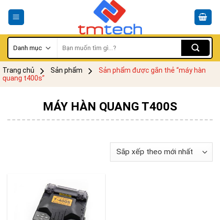
Skip
to
content
Tìm
kiếm:
Trang chủ
Sản phẩm
Sản phẩm được gắn thẻ “máy hàn
quang t400s”
MÁY HÀN QUANG T400S