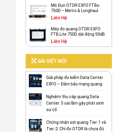
Mô Đun OTDR EXFO FTBx-
750D – Metro & Longhaul
Liên Hệ
Máy đo quang OTDR EXFO
FTB Lite 750D dải động 50dB
Liên Hệ
BÀI VIẾT MỚI
Giải pháp đo kiểm Data Center
EXFO – Đảm bảo mạng quang
Nghiệm thu cáp quang Data
Center: 5 sai lầm gây phát sinh
sự cố
Chứng nhận sợi quang Tier-1 và
Tier-2: Chỉ đo OTDR là chưa đủ