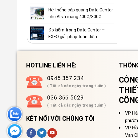
Hệ thống cáp quang Data Center
cho AI và mạng 400G/800G
Đo kiểm trong Data Center –
EXFO giải pháp toàn diện
HOTLINE LIÊN HỆ:
THÔNG
0945 357 234
CÔNG
( Tất cả các ngày trong tuần )
THIẾ
036 366 5629
CÔN
( Tất cả các ngày trong tuần )
VP Hà 
KẾT NỐI VỚI CHÚNG TÔI
phườn
VP Hồ
Văn C