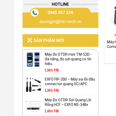
HOTLINE
0945 357 234
duongpt@tm-tech.vn
SẢN PHẨM MỚI
Máy h
Comw
cấp 
Máy đo OTDR mini TM-52D -
đa năng, đo sợi quang có tín
hiệu
Liên Hệ
EXFO FIP-200 – Máy soi lỗi đầu
connector quang SC/APC
Liên Hệ
Máy Đo OTDR Sợi Quang Lõi
Rỗng HCF – EXFO NS-348x
Liên Hệ