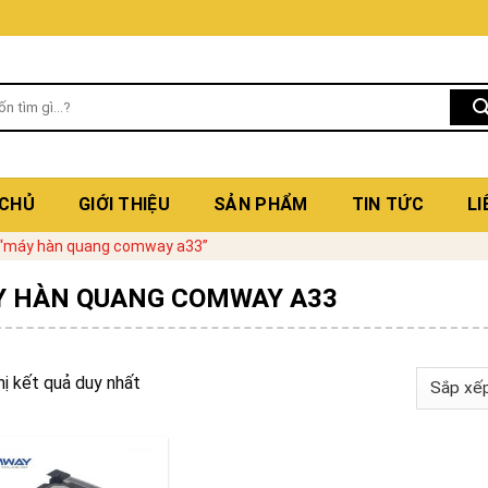
 CHỦ
GIỚI THIỆU
SẢN PHẨM
TIN TỨC
LI
 “máy hàn quang comway a33”
 HÀN QUANG COMWAY A33
hị kết quả duy nhất