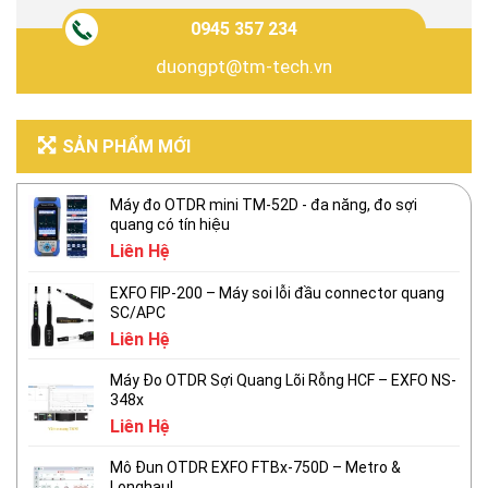
0945 357 234
duongpt@tm-tech.vn
SẢN PHẨM MỚI
Máy đo OTDR mini TM-52D - đa năng, đo sợi
quang có tín hiệu
Liên Hệ
EXFO FIP-200 – Máy soi lỗi đầu connector quang
SC/APC
Liên Hệ
Máy Đo OTDR Sợi Quang Lõi Rỗng HCF – EXFO NS-
348x
Liên Hệ
Mô Đun OTDR EXFO FTBx-750D – Metro &
Longhaul