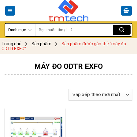
Skip
to
content
Tìm
kiếm:
Trang chủ
Sản phẩm
Sản phẩm được gắn thẻ “máy đo
ODTR EXFO”
MÁY ĐO ODTR EXFO