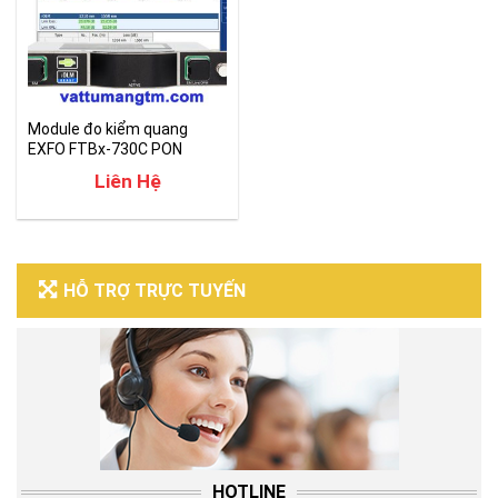
Module đo kiểm quang
EXFO FTBx-730C PON
FTTx/MDU OTDR
Liên Hệ
HỖ TRỢ TRỰC TUYẾN
HOTLINE