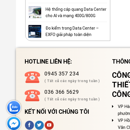
Hệ thống cáp quang Data Center
cho AI và mạng 400G/800G
Đo kiểm trong Data Center –
EXFO giải pháp toàn diện
HOTLINE LIÊN HỆ:
THÔNG
0945 357 234
CÔNG
( Tất cả các ngày trong tuần )
THIẾ
036 366 5629
CÔN
( Tất cả các ngày trong tuần )
VP Hà 
KẾT NỐI VỚI CHÚNG TÔI
phườn
VP Hồ
Văn C