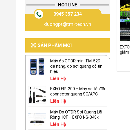
HOTLINE
0945 357 234
duongpt@tm-tech.vn
SẢN PHẨM MỚI
EXFO
giám 
24/7
Máy đo OTDR mini TM-52D -
đa năng, đo sợi quang có tín
hiệu
Liên Hệ
EXFO FIP-200 – Máy soi lỗi đầu
connector quang SC/APC
Liên Hệ
Máy Đo OTDR Sợi Quang Lõi
Rỗng HCF – EXFO NS-348x
Liên Hệ