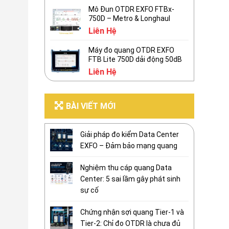
Mô Đun OTDR EXFO FTBx-
750D – Metro & Longhaul
Liên Hệ
Máy đo quang OTDR EXFO
FTB Lite 750D dải động 50dB
Liên Hệ
BÀI VIẾT MỚI
Giải pháp đo kiểm Data Center
EXFO – Đảm bảo mạng quang
Nghiệm thu cáp quang Data
Center: 5 sai lầm gây phát sinh
sự cố
Chứng nhận sợi quang Tier-1 và
Tier-2: Chỉ đo OTDR là chưa đủ