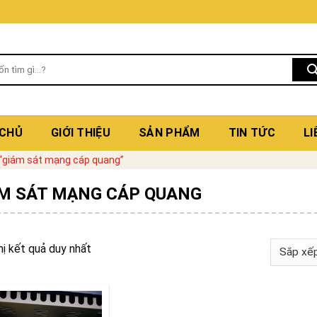
 CHỦ
GIỚI THIỆU
SẢN PHẨM
TIN TỨC
LI
“giám sát mạng cáp quang”
M SÁT MẠNG CÁP QUANG
hị kết quả duy nhất