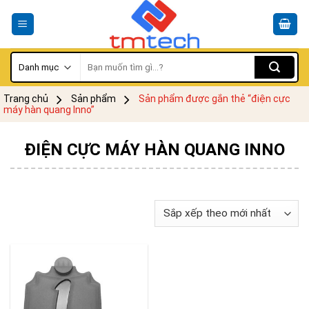
Skip
to
content
Tìm
kiếm:
Trang chủ
Sản phẩm
Sản phẩm được gắn thẻ “điện cực
máy hàn quang Inno”
ĐIỆN CỰC MÁY HÀN QUANG INNO