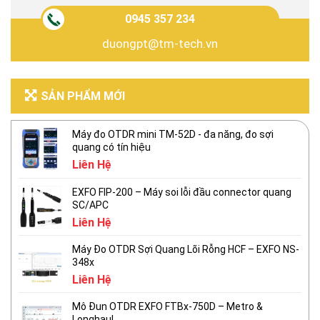
0945 357 234
duongpt@tm-tech.vn
SẢN PHẨM MỚI
Máy đo OTDR mini TM-52D - đa năng, đo sợi
quang có tín hiệu
Liên Hệ
EXFO FIP-200 – Máy soi lỗi đầu connector quang
SC/APC
Liên Hệ
Máy Đo OTDR Sợi Quang Lõi Rỗng HCF – EXFO NS-
348x
Liên Hệ
Mô Đun OTDR EXFO FTBx-750D – Metro &
Longhaul