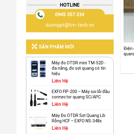
HOTLINE
0945 357 234
duongpt@tm-tech.vn
SẢN PHẨM MỚI
Điện
quan
C8S,
Máy đo OTDR mini TM-52D -
đa năng, đo sợi quang có tín
hiệu
Liên Hệ
EXFO FIP-200 – Máy soi lỗi đầu
connector quang SC/APC
Liên Hệ
Máy Đo OTDR Sợi Quang Lõi
Rỗng HCF – EXFO NS-348x
Liên Hệ