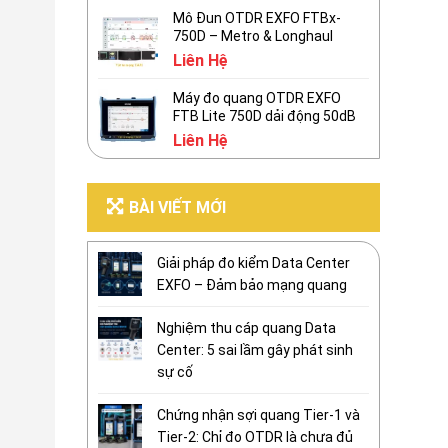
Mô Đun OTDR EXFO FTBx-
750D – Metro & Longhaul
Liên Hệ
Máy đo quang OTDR EXFO
FTB Lite 750D dải động 50dB
Liên Hệ
BÀI VIẾT MỚI
Giải pháp đo kiểm Data Center
EXFO – Đảm bảo mạng quang
Nghiệm thu cáp quang Data
Center: 5 sai lầm gây phát sinh
sự cố
Chứng nhận sợi quang Tier-1 và
Tier-2: Chỉ đo OTDR là chưa đủ