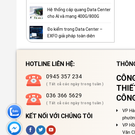
Hệ thống cáp quang Data Center
cho AI và mạng 400G/800G
Đo kiểm trong Data Center –
EXFO giải pháp toàn diện
HOTLINE LIÊN HỆ:
THÔNG
0945 357 234
CÔNG
( Tất cả các ngày trong tuần )
THIẾ
036 366 5629
CÔN
( Tất cả các ngày trong tuần )
VP Hà 
KẾT NỐI VỚI CHÚNG TÔI
phườn
VP Hồ
Văn C