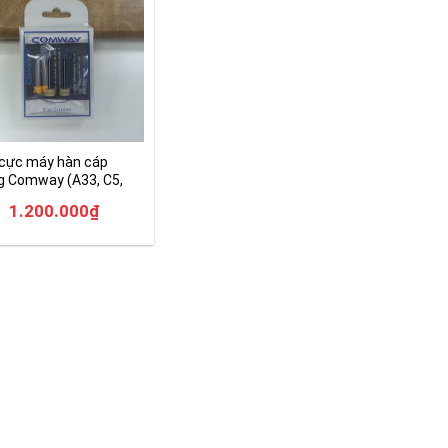
 cực máy hàn cáp
g Comway (A33, C5,
 C10S)
1.200.000
₫