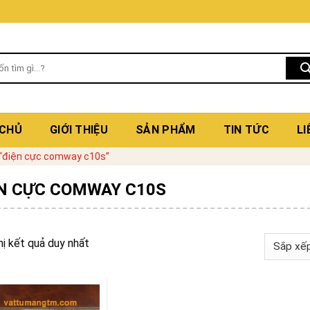
 CHỦ
GIỚI THIỆU
SẢN PHẨM
TIN TỨC
LI
“điện cực comway c10s”
N CỰC COMWAY C10S
hị kết quả duy nhất