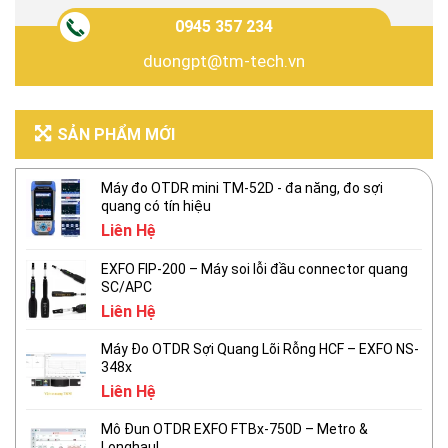
0945 357 234
duongpt@tm-tech.vn
SẢN PHẨM MỚI
Máy đo OTDR mini TM-52D - đa năng, đo sợi
quang có tín hiệu
Liên Hệ
EXFO FIP-200 – Máy soi lỗi đầu connector quang
SC/APC
Liên Hệ
Máy Đo OTDR Sợi Quang Lõi Rỗng HCF – EXFO NS-
348x
Liên Hệ
Mô Đun OTDR EXFO FTBx-750D – Metro &
Longhaul