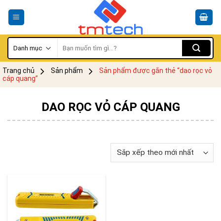
Skip
to
content
Tìm
kiếm:
Trang chủ
Sản phẩm
Sản phẩm được gắn thẻ “dao rọc vỏ
cáp quang”
DAO RỌC VỎ CÁP QUANG