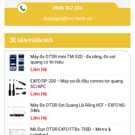
0945 357 234
duongpt@tm-tech.vn
SẢN PHẨM MỚI
Máy đo OTDR mini TM-52D - đa năng, đo sợi
quang có tín hiệu
Liên Hệ
EXFO FIP-200 – Máy soi lỗi đầu connector quang
SC/APC
Liên Hệ
Máy Đo OTDR Sợi Quang Lõi Rỗng HCF – EXFO NS-
348x
Liên Hệ
Mô Đun OTDR EXFO FTBx-750D – Metro &
Longhaul