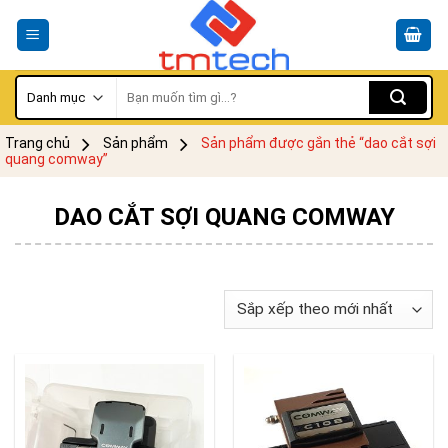
Skip
to
content
Tìm
kiếm:
Trang chủ
Sản phẩm
Sản phẩm được gắn thẻ “dao cắt sợi
quang comway”
DAO CẮT SỢI QUANG COMWAY