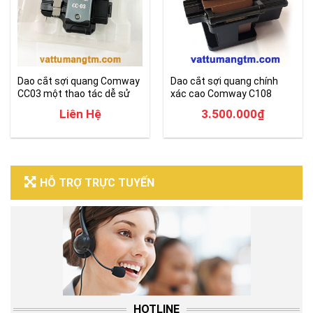
Dao cắt sợi quang Comway
Dao cắt sợi quang chính
CC03 một thao tác dễ sử
xác cao Comway C108
dụng
chính hãng
Liên Hệ
3.500.000
₫
HỖ TRỢ TRỰC TUYẾN
HOTLINE