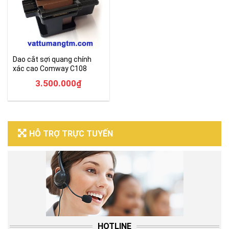
Dao cắt sợi quang chính
xác cao Comway C108
chính hãng
3.500.000
₫
HỖ TRỢ TRỰC TUYẾN
HOTLINE