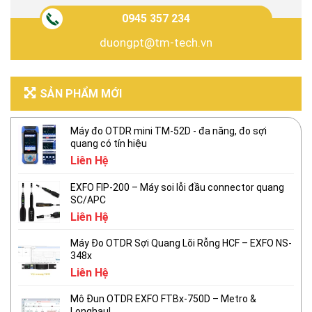
0945 357 234
duongpt@tm-tech.vn
SẢN PHẨM MỚI
Máy đo OTDR mini TM-52D - đa năng, đo sợi
quang có tín hiệu
Liên Hệ
EXFO FIP-200 – Máy soi lỗi đầu connector quang
SC/APC
Liên Hệ
Máy Đo OTDR Sợi Quang Lõi Rỗng HCF – EXFO NS-
348x
Liên Hệ
Mô Đun OTDR EXFO FTBx-750D – Metro &
Longhaul