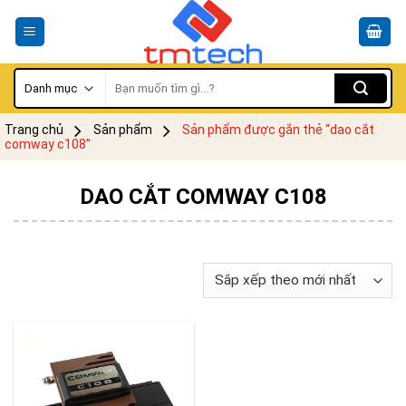
Skip
to
content
Tìm
kiếm:
Trang chủ
Sản phẩm
Sản phẩm được gắn thẻ “dao cắt
comway c108”
DAO CẮT COMWAY C108