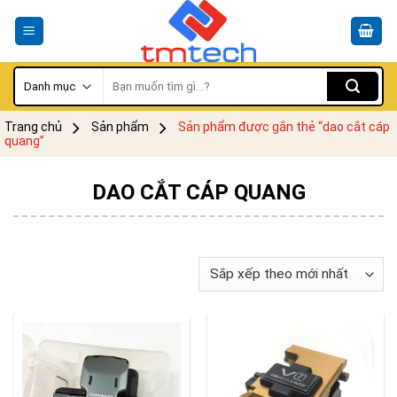
Skip
to
content
Tìm
kiếm:
Trang chủ
Sản phẩm
Sản phẩm được gắn thẻ “dao cắt cáp
quang”
DAO CẮT CÁP QUANG