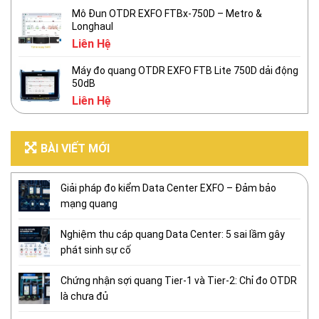
Mô Đun OTDR EXFO FTBx-750D – Metro &
Longhaul
Liên Hệ
Máy đo quang OTDR EXFO FTB Lite 750D dải động
50dB
Liên Hệ
BÀI VIẾT MỚI
Giải pháp đo kiểm Data Center EXFO – Đảm bảo
mạng quang
Nghiệm thu cáp quang Data Center: 5 sai lầm gây
phát sinh sự cố
Chứng nhận sợi quang Tier-1 và Tier-2: Chỉ đo OTDR
là chưa đủ