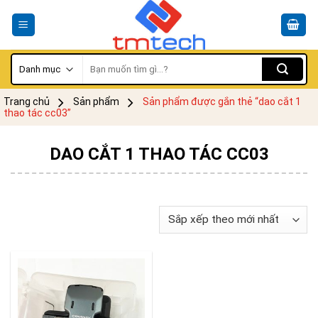
Skip
to
content
Tìm
kiếm:
Trang chủ
Sản phẩm
Sản phẩm được gắn thẻ “dao cắt 1
thao tác cc03”
DAO CẮT 1 THAO TÁC CC03