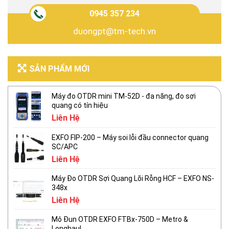
0945 357 234
duongpt@tm-tech.vn
SẢN PHẨM MỚI
Máy đo OTDR mini TM-52D - đa năng, đo sợi
quang có tín hiệu
Liên Hệ
EXFO FIP-200 – Máy soi lỗi đầu connector quang
SC/APC
Liên Hệ
Máy Đo OTDR Sợi Quang Lõi Rỗng HCF – EXFO NS-
348x
Liên Hệ
Mô Đun OTDR EXFO FTBx-750D – Metro &
Longhaul