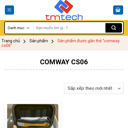
Skip
to
content
Tìm
kiếm:
Trang chủ
Sản phẩm
Sản phẩm được gắn thẻ “comway
cs06”
COMWAY CS06