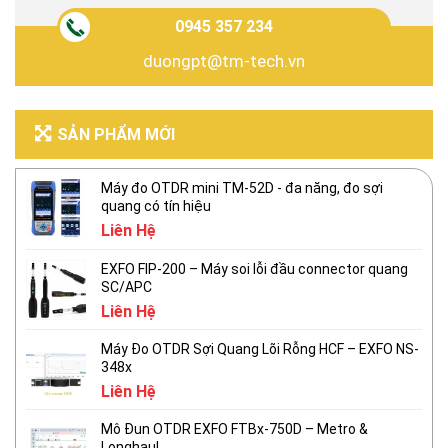
0945 357 234
duongpt@tm-tech.vn
SẢN PHẨM MỚI
Máy đo OTDR mini TM-52D - đa năng, đo sợi
quang có tín hiệu
Liên Hệ
EXFO FIP-200 – Máy soi lỗi đầu connector quang
SC/APC
Liên Hệ
Máy Đo OTDR Sợi Quang Lõi Rỗng HCF – EXFO NS-
348x
Liên Hệ
Mô Đun OTDR EXFO FTBx-750D – Metro &
Longhaul